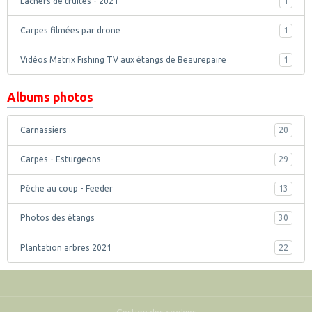
Lâchers de truites - 2021
1
Carpes filmées par drone
1
Vidéos Matrix Fishing TV aux étangs de Beaurepaire
1
Albums photos
Carnassiers
20
Carpes - Esturgeons
29
Pêche au coup - Feeder
13
Photos des étangs
30
Plantation arbres 2021
22